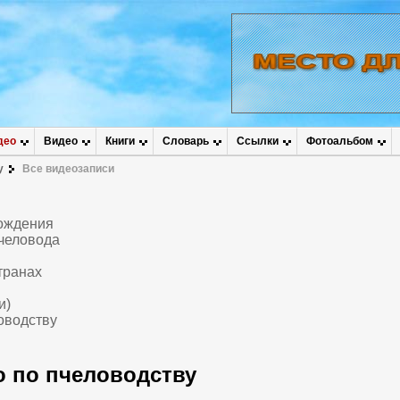
део
Видео
Книги
Словарь
Ссылки
Фотоальбом
у
Все видеозаписи
вождения
человода
транах
и)
оводству
 по пчеловодству