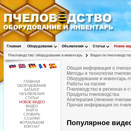
Главная
Оборудование
Объявления
Статьи
Новое ви
Пчеловодство: оборудование и инвентарь
Видео по пчеловодств
Общая информация о пчелах
Методы и технологии пчело
Оборудование и инвентарь п
ГЛАВНАЯ
Работы на пасеке
ОБОРУДОВАНИЕ
Пчеловодство в регионах и с
КАТАЛОГ
ОБЪЯВЛЕНИЯ
Продукты пчеловодства
СТАТЬИ
Апитерапия (лечение пчелам
НОВОЕ ВИДЕО
Прочая информация по пчел
ВИДЕО
КНИГИ
СЛОВАРЬ
ССЫЛКИ
Популярное видео
ФОТОАЛЬБОМ
КОНТАКТ