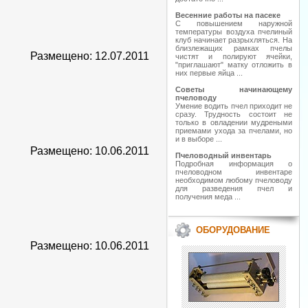
Весенние работы на пасеке
С повышением наружной
температуры воздуха пчелиный
клуб начинает разрыхляться. На
близлежащих рамках пчелы
Размещено: 12.07.2011
чистят и полируют ячейки,
"приглашают" матку отложить в
них первые яйца ...
Советы начинающему
пчеловоду
Умение водить пчел приходит не
сразу. Трудность состоит не
только в овладении мудреными
приемами ухода за пчелами, но
и в выборе ...
Размещено: 10.06.2011
Пчеловодный инвентарь
Подробная информация о
пчеловодном инвентаре
необходимом любому пчеловоду
для разведения пчел и
получения меда ...
ОБОРУДОВАНИЕ
Размещено: 10.06.2011