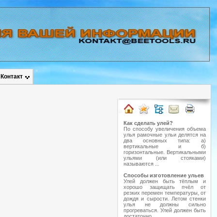
Контакт
Как сделать улей?
По способу увеличения объема
улья рамочные ульи делятся на
два основных типа: а)
вертикальные и б)
горизонтальные. Вертикальными
ульями (или стояками)
называются ...
Способы изготовление ульев
Улей должен быть тёплым и
хорошо защищать пчёл от
резких перемен температуры, от
дождя и сырости. Летом стенки
улья не должны сильно
прогреваться. Улей должен быть
достаточно ...