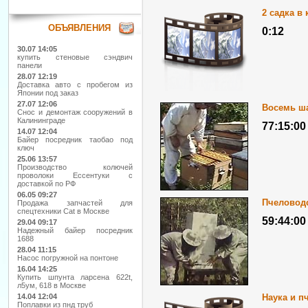
2 садка в
ОБЪЯВЛЕНИЯ
0:12
30.07 14:05
купить стеновые сэндвич
панели
28.07 12:19
Доставка авто с пробегом из
Японии под заказ
27.07 12:06
Восемь ша
Снос и демонтаж сооружений в
Калининграде
77:15:00
14.07 12:04
Байер посредник таобао под
ключ
25.06 13:57
Производство колючей
проволоки Ессентуки с
доставкой по РФ
06.05 09:27
Пчеловод
Продажа запчастей для
спецтехники Cat в Москве
59:44:00
29.04 09:17
Надежный байер посредник
1688
28.04 11:15
Насос погружной на понтоне
16.04 14:25
Купить шпунта ларсена 622t,
л5ум, 618 в Москве
Наука и п
14.04 12:04
Поплавки из пнд труб