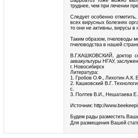
Варроатоз тоже можно выле
труднее, чем при лечении пр
Следует особенно отметить,
всех вирусных болезнях орг
то они не активны, вирусы в
Таким образом, пчеловоды мо
пчеловодства в нашей стране 
В.Г.КАШКОВСКИЙ, доктор се
аквакультуры НГАУ, заслуже
г. Новосибирск
Литература:
1. Гробов О.Ф., Лихотин А.К.
2. Кашковский В.Г. Технолог
с.
3. Полтев В.И., Нешатаева Е.
Источник: http://www.beekeepi
Будем рады разместить Ваши
Для размещения Вашей стать