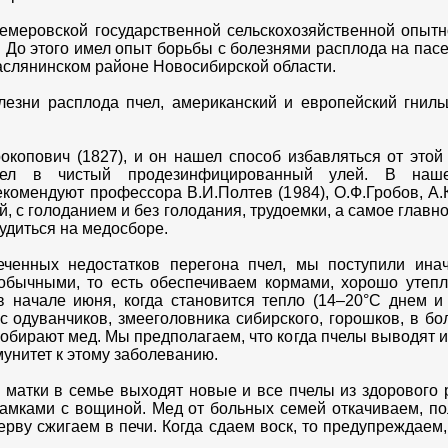
емеровской государственной сельскохозяйственной опытн
 До этого имел опыт борьбы с болезнями расплода на пасе
Маслянинском районе Новосибирской области.
лезни расплода пчел, американский и европейский гниль
копович (1827), и он нашел способ избавляться от этой 
чел в чистый продезинфицированный улей. В наш
комендуют профессора В.И.Полтев (1984), О.Ф.Гробов, А.К
ой, с голоданием и без голодания, трудоемки, а самое гла
удиться на медосборе.
ченных недостатков перегона пчел, мы поступили ина
обычными, то есть обеспечиваем кормами, хорошо утеп
в начале июня, когда становится тепло (14–20°С днем и
одуванчиков, змееголовника сибирского, горошков, в бо
бирают мед. Мы предполагаем, что когда пчелы выводят их
унитет к этому заболеванию.
 матки в семье выходят новые и все пчелы из здорового 
рамками с вощиной. Мед от больных семей откачиваем, п
рву сжигаем в печи. Когда сдаем воск, то предупреждаем,