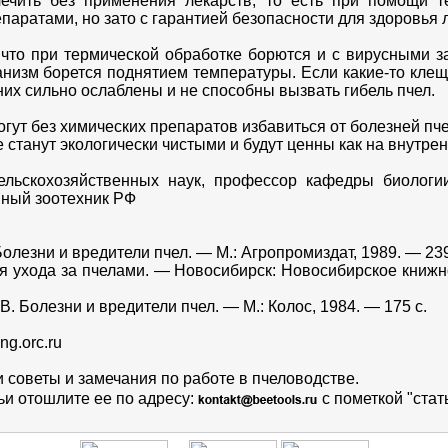
чить без применения лекарств, то есть при помощи те
епаратами, но зато с гарантией безопасности для здоровья 
 что при термической обработке борются и с вирусными з
анизм борется поднятием температуры. Если какие-то клещ
 них сильно ослаблены и не способны вызвать гибель пчел.
гут без химических препаратов избавиться от болезней пчел
станут экологически чистыми и будут ценны как на внутренн
льскохозяйственных наук, профессор кафедры биологии
нный зоотехник РФ
 Болезни и вредители пчел. — М.: Агропромиздат, 1989. — 239
ия ухода за пчелами. — Новосибирск: Новосибирское книжн
В. Болезни и вредители пчел. — М.: Колос, 1984. — 175 с.
ng.orc.ru
 советы и замечания по работе в пчеловодстве.
и отошлите ее по адресу:
с пометкой "стат