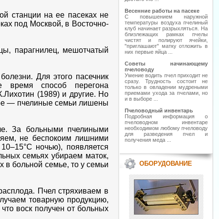
Весенние работы на пасеке
ой станции на ее пасеках не
С повышением наружной
ках под Москвой, в Восточно-
температуры воздуха пчелиный
клуб начинает разрыхляться. На
близлежащих рамках пчелы
чистят и полируют ячейки,
"приглашают" матку отложить в
цы, парагнилец, мешотчатый
них первые яйца ...
Советы начинающему
пчеловоду
болезни. Для этого пасечник
Умение водить пчел приходит не
сразу. Трудность состоит не
е время способ перегона
только в овладении мудреными
.Лихотин (1989) и другие. Но
приемами ухода за пчелами, но
и в выборе ...
вное — пчелиные семьи лишены
Пчеловодный инвентарь
Подробная информация о
пчеловодном инвентаре
че. За больными пчелиными
необходимом любому пчеловоду
для разведения пчел и
ляем, не беспокоим лишними
получения меда ...
 10–15°С ночью), появляется
льных семьях убираем маток,
ОБОРУДОВАНИЕ
 в больной семье, то у семьи
расплода. Пчел стряхиваем в
олучаем товарную продукцию,
 что воск получен от больных