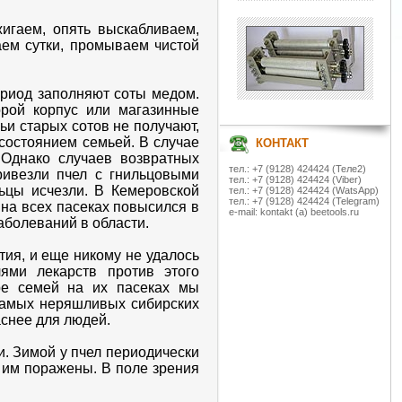
игаем, опять выскабливаем,
ем сутки, промываем чистой
ериод заполняют соты медом.
орой корпус или магазинные
ьи старых сотов не получают,
 состоянием семьей. В случае
КОНТАКТ
 Однако случаев возвратных
тел.: +7 (9128) 424424 (Теле2)
ривезли пчел с гнильцовыми
тел.: +7 (9128) 424424 (Viber)
ьцы исчезли. В Кемеровской
тел.: +7 (9128) 424424 (WatsApp)
тел.: +7 (9128) 424424 (Telegram)
 на всех пасеках повысился в
e-mail: kontakt (a) beetools.ru
аболеваний в области.
ия, и еще никому не удалось
ями лекарств против этого
ре семей на их пасеках мы
 самых неряшливых сибирских
аснее для людей.
и. Зимой у пчел периодически
о им поражены. В поле зрения