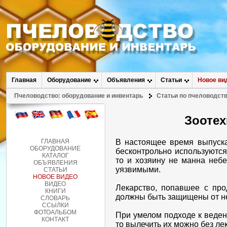
Главная
Оборудование
Объявления
Статьи
Новое ви
Пчеловодство: оборудование и инвентарь
Статьи по пчеловодст
Зоотех
В настоящее время выпуска
ГЛАВНАЯ
ОБОРУДОВАНИЕ
бесконтрольно используются
КАТАЛОГ
то и хозяину не манна неб
ОБЪЯВЛЕНИЯ
уязвимыми.
СТАТЬИ
НОВОЕ ВИДЕО
ВИДЕО
Лекарство, попавшее с про
КНИГИ
должны быть защищены от не
СЛОВАРЬ
ССЫЛКИ
ФОТОАЛЬБОМ
При умелом подходе к веден
КОНТАКТ
то вылечить их можно без ле