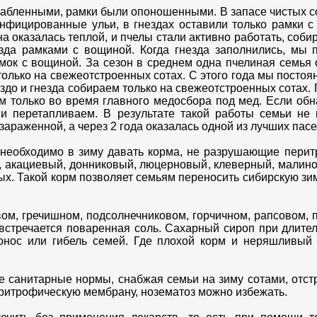
абленными, рамки были опоношенными. В запасе чистых с
нфицированные ульи, в гнездах оставили только рамки с
а оказалась теплой, и пчелы стали активно работать, собир
зда рамками с вощиной. Когда гнезда заполнились, мы п
мок с вощиной. За сезон в среднем одна пчелиная семья о
 только на свежеотстроенных сотах. С этого года мы посто
здо и гнезда собираем только на свежеотстроенных сотах.
ем только во время главного медосбора под мед. Если обн
 и перетапливаем. В результате такой работы семьи не 
зараженной, а через 2 года оказалась одной из лучших пас
 необходимо в зиму давать корма, не разрушающие перит
й, акациевый, донниковый, люцерновый, клеверный, малин
ных. Такой корм позволяет семьям переносить сибирскую зим
ом, гречишном, подсолнечниковом, горчичном, рапсовом, п
 встречается поваренная соль. Сахарный сироп при длите
онос или гибель семей. Где плохой корм и неряшливый 
е санитарные нормы, снабжая семьи на зиму сотами, отстр
итрофическую мембрану, нозематоз можно избежать.