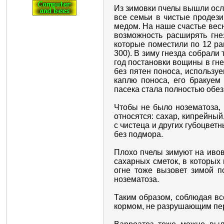
Из зимовки пчелы вышли осл
все семьи в чистые продези
медом. На наше счастье весн
возможность расширять гне
которые поместили по 12 ра
300). В зиму гнезда собрали
год постановки вощины в гне
без пятен поноса, использу
каплю поноса, его бракуем
пасека стала полностью обез
Чтобы не было нозематоза,
относятся: сахар, кипрейны
с чистеца и других губоцвет
без подмора.
Плохо пчелы зимуют на ивов
сахарных сметок, в которых
огне тоже вызовет зимой п
нозематоза.
Таким образом, соблюдая вс
кормом, не разрушающим пер