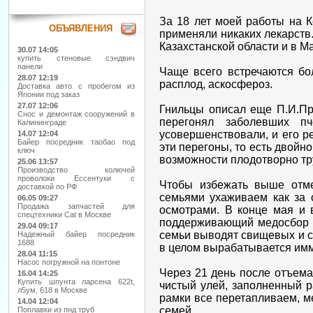
За 18 лет моей работы на К
ОБЪЯВЛЕНИЯ
применяли никаких лекарств.
Казахстанской области и в 
30.07 14:05
купить стеновые сэндвич
панели
Чаще всего встречаются бо
28.07 12:19
расплод, аскосфероз.
Доставка авто с пробегом из
Японии под заказ
27.07 12:06
Гнильцы описал еще П.И.Про
Снос и демонтаж сооружений в
перегонял заболевших п
Калининграде
усовершенствовали, и его ре
14.07 12:04
Байер посредник таобао под
эти перегоны, то есть двойн
ключ
возможности плодотворно тр
25.06 13:57
Производство колючей
проволоки Ессентуки с
Чтобы избежать выше отме
доставкой по РФ
семьями ухаживаем как за 
06.05 09:27
Продажа запчастей для
осмотрами. В конце мая и 
спецтехники Cat в Москве
поддерживающий медосбор с 
29.04 09:17
семьи выводят свищевых и со
Надежный байер посредник
1688
в целом вырабатывается имм
28.04 11:15
Насос погружной на понтоне
Через 21 день после отъема
16.04 14:25
Купить шпунта ларсена 622t,
чистый улей, заполненный 
л5ум, 618 в Москве
рамки все перетапливаем, ме
14.04 12:04
семей.
Поплавки из пнд труб