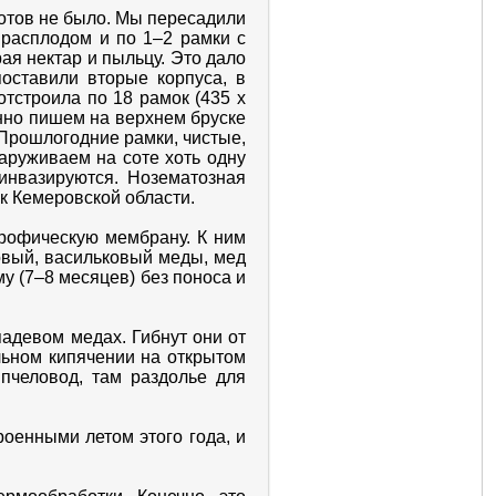
отов не было. Мы пересадили
 расплодом и по 1–2 рамки с
ая нектар и пыльцу. Это дало
оставили вторые корпуса, в
тстроила по 18 рамок (435 х
янно пишем на верхнем бруске
 Прошлогодние рамки, чистые,
аруживаем на соте хоть одну
инвазируются. Нозематозная
ек Кемеровской области.
рофическую мембрану. К ним
овый, васильковый меды, мед
у (7–8 месяцев) без поноса и
адевом медах. Гибнут они от
льном кипячении на открытом
пчеловод, там раздолье для
оенными летом этого года, и