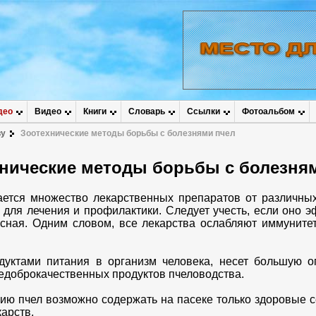
део
Видео
Книги
Словарь
Ссылки
Фотоальбом
ву
Зоотехнические методы борьбы с болезнями пчел
нические методы борьбы с болезня
ется множество лекарственных препаратов от различных
 для лечения и профилактики. Следует учесть, если оно э
есная. Одним словом, все лекарства ослабляют иммуните
дуктами питания в организм человека, несет большую о
доброкачественных продуктов пчеловодства.
ию пчел возможно содержать на пасеке только здоровые се
карств.