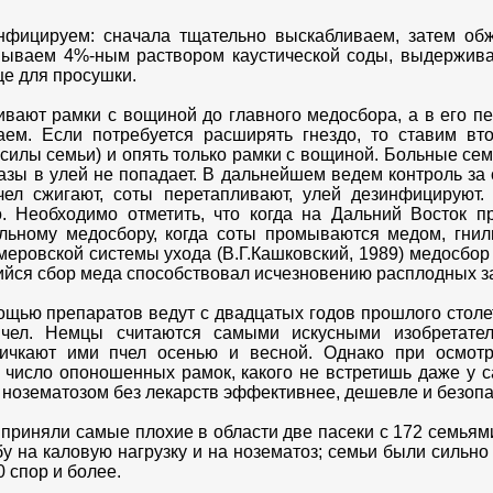
фицируем: сначала тщательно выскабливаем, затем обж
мываем 4%-ным раствором каустической соды, выдержива
це для просушки.
ивают рамки с вощиной до главного медосбора, а в его п
ем. Если потребуется расширять гнездо, то ставим вт
 силы семьи) и опять только рамки с вощиной. Больные сем
разы в улей не попадает. В дальнейшем ведем контроль за
чел сжигают, соты перетапливают, улей дезинфицируют.
. Необходимо отметить, что когда на Дальний Восток п
ильному медосбору, когда соты промываются медом, гнил
меровской системы ухода (В.Г.Кашковский, 1989) медосбор
шийся сбор меда способствовал исчезновению расплодных з
ощью препаратов ведут с двадцатых годов прошлого столет
чел. Немцы считаются самыми искусными изобретател
ичкают ими пчел осенью и весной. Однако при осмот
е число опоношенных рамок, какого не встретишь даже у
с нозематозом без лекарств эффективнее, дешевле и безоп
 приняли самые плохие в области две пасеки с 172 семьям
бу на каловую нагрузку и на нозематоз; семьи были сильн
 спор и более.