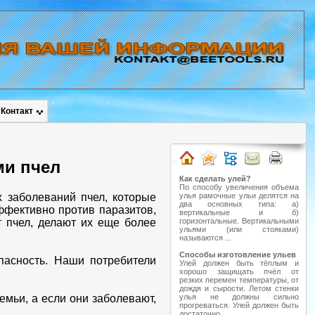
Контакт
ми пчел
Как сделать улей?
По способу увеличения объема
 заболеваний пчел, которые
улья рамочные ульи делятся на
два основных типа: а)
ффективно против паразитов,
вертикальные и б)
т пчел, делают их еще более
горизонтальные. Вертикальными
ульями (или стояками)
называются ...
Способы изготовление ульев
пасность. Наши потребители
Улей должен быть тёплым и
хорошо защищать пчёл от
резких перемен температуры, от
дождя и сырости. Летом стенки
мьи, а если они заболевают,
улья не должны сильно
прогреваться. Улей должен быть
достаточно ...