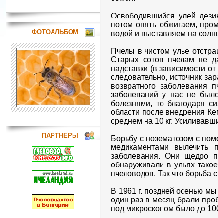
Освободившийся улей дезин
потом опять обжигаем, про
ФОТОАЛЬБОМ
водой и выставляем на солн
Пчелы в чистом улье отстра
Старых сотов пчелам не да
надставки (в зависимости от
следовательно, источник за
возвратного заболевания п
заболеваний у нас не было
болезнями, то благодаря с
области после внедрения Ке
среднем на 10 кг. Усиливав
ПАРТНЕРЫ
Борьбу с нозематозом с пом
медикаментами вылечить п
заболевания. Они щедро п
обнаруживали в ульях тако
пчеловодов. Так что борьба 
В 1961 г. поздней осенью мы
один раз в месяц брали про
под микроскопом было до 100