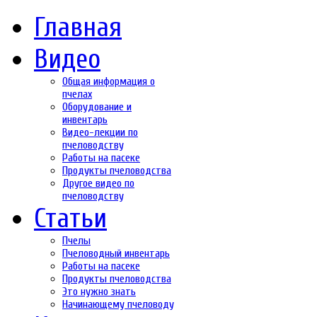
Главная
Видео
Общая информация о
пчелах
Оборудование и
инвентарь
Видео-лекции по
пчеловодству
Работы на пасеке
Продукты пчеловодства
Другое видео по
пчеловодству
Статьи
Пчелы
Пчеловодный инвентарь
Работы на пасеке
Продукты пчеловодства
Это нужно знать
Начинающему пчеловоду