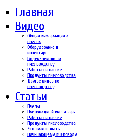
Главная
Видео
Общая информация о
пчелах
Оборудование и
инвентарь
Видео-лекции по
пчеловодству
Работы на пасеке
Продукты пчеловодства
Другое видео по
пчеловодству
Статьи
Пчелы
Пчеловодный инвентарь
Работы на пасеке
Продукты пчеловодства
Это нужно знать
Начинающему пчеловоду