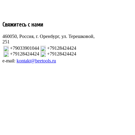
Свяжитесь с нами
460050, Россия, г. Оренбург, ул. Терешковой,
251
+79033901044
+79128424424
+79128424424
+79128424424
e-mail:
kontakt@beetools.ru