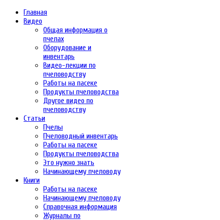
Главная
Видео
Общая информация о
пчелах
Оборудование и
инвентарь
Видео-лекции по
пчеловодству
Работы на пасеке
Продукты пчеловодства
Другое видео по
пчеловодству
Статьи
Пчелы
Пчеловодный инвентарь
Работы на пасеке
Продукты пчеловодства
Это нужно знать
Начинающему пчеловоду
Книги
Работы на пасеке
Начинающему пчеловоду
Справочная информация
Журналы по