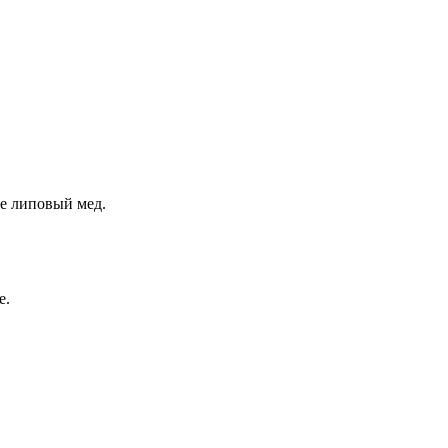
е липовый мед.
е.