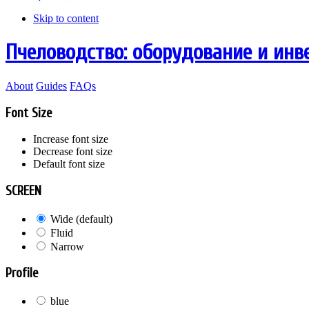
Skip to content
Пчеловодство: оборудование и инв
About
Guides
FAQs
Font Size
Increase font size
Decrease font size
Default font size
SCREEN
Wide (default)
Fluid
Narrow
Profile
blue