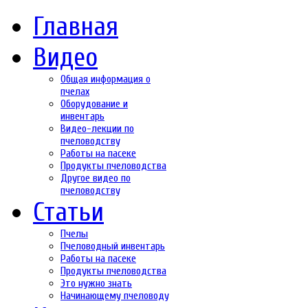
Главная
Видео
Общая информация о
пчелах
Оборудование и
инвентарь
Видео-лекции по
пчеловодству
Работы на пасеке
Продукты пчеловодства
Другое видео по
пчеловодству
Статьи
Пчелы
Пчеловодный инвентарь
Работы на пасеке
Продукты пчеловодства
Это нужно знать
Начинающему пчеловоду