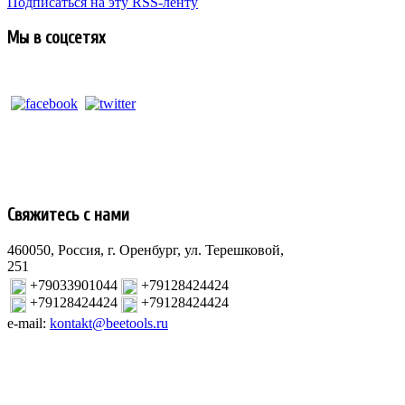
Подписаться на эту RSS-ленту
Мы в соцсетях
Свяжитесь с нами
460050, Россия, г. Оренбург, ул. Терешковой,
251
+79033901044
+79128424424
+79128424424
+79128424424
e-mail:
kontakt@beetools.ru