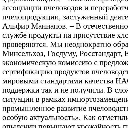
ассоциации пчеловодов и переработ
пчелопродукции, заслуженный деят
Альфир Маннапов. – В отечественно
службе продукты на присутствие хл
проверяются. Мы неоднократно обр
Минсельхоз, Госдуму, Росстандарт,
экономическую комиссию с предлож
сертификацию продуктов пчеловодств
мировыми стандартами качества HA
поддержки так и не получили. В сл
ситуации в рамках импортозамещен
промышленное развитие пчеловодств
особую актуальность». Как отметил
опылении повышают урожайность г