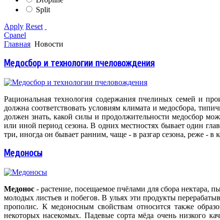
Split
Apply
Reset
Cpanel
Главная
Новости
Медосбор и технологии пчеловождения
Рациональная технология содержания пчелиных семей и про
должна соответствовать условиям климата и медосбора, типи
должен знать, какой силы и продолжительности медосбор мож
или иной период сезона. В одних местностях бывает один главн
три, иногда он бывает ранним, чаще - в разгар сезона, реже - в 
Медоносы
Медонос
- растение, посещаемое пчёлами для сбора нектара, п
молодых листьев и побегов. В ульях эти продукты перерабатыва
прополис. К медоносным свойствам относится также образо
некоторых насекомых. Падевые сорта мёда очень низкого кач