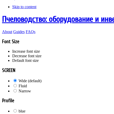
Skip to content
Пчеловодство: оборудование и инв
About
Guides
FAQs
Font Size
Increase font size
Decrease font size
Default font size
SCREEN
Wide (default)
Fluid
Narrow
Profile
blue