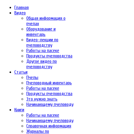
Главная
Видео
Общая информация о
пчелах
Оборудование и
инвентарь
Видео-лекции по
пчеловодству
Работы на пасеке
Продукты пчеловодства
Другое видео по
пчеловодству
Статьи
Пчелы
Пчеловодный инвентарь
Работы на пасеке
Продукты пчеловодства
Это нужно знать
Начинающему пчеловоду
Книги
Работы на пасеке
Начинающему пчеловоду
Справочная информация
Журналы по