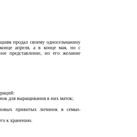
циям продал своему односельчанину
конце апреля, а в конце мая, но с
ное представление, но его желание
ераций:
инок для выращивания в них маток;
 новых привитых личинок в семьи-
его к хранению.