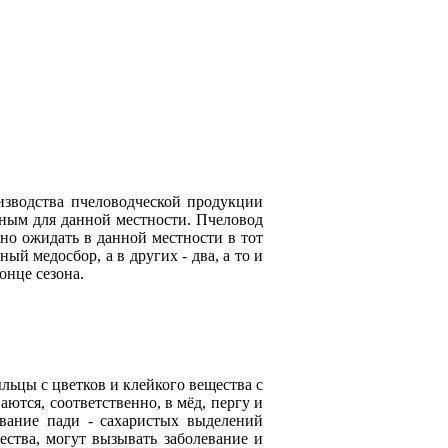
изводства пчеловодческой продукции
чным для данной местности. Пчеловод
но ожидать в данной местности в тот
ый медосбор, а в других - два, а то и
конце сезона.
ыльцы с цветков и клейкого вещества с
ются, соответственно, в мёд, пергу и
вание пади - сахаристых выделений
ества, могут вызывать заболевание и