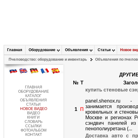
Главная
Оборудование
Объявления
Статьи
Новое ви
Пчеловодство: оборудование и инвентарь
Объявления по пчелов
ДРУГИ
№
Т
Загол
ГЛАВНАЯ
купить стеновые сэ
ОБОРУДОВАНИЕ
КАТАЛОГ
ОБЪЯВЛЕНИЯ
panel.shenox.ru
СТАТЬИ
занимается произво
НОВОЕ ВИДЕО
1
П
кровельных и стеновы
ВИДЕО
Москве и регионах Р
КНИГИ
СЛОВАРЬ
сэндвич панелей из
ССЫЛКИ
пенополиуретана (...
ФОТОАЛЬБОМ
КОНТАКТ
Доставка авто с п