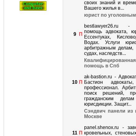
своих знаний и врем
Вашего жилья в...
юрист по уголовным
bestlawyer26.ru -
помощь адвоката, юр
9
П
Ессентуках, Кислов
Водах. Услуги юри
арбитражным делам, 
судах, наследств...
Квалифицирован
помощь в Спб
ak-bastion.ru - Адвок
10
П
Бастион адвокаты
профессионал. Арбит
поиск решений, пре
гражданским дела
юрисдикции. Защит...
Сэндвич панели из 
Москве
panel.shenox.ru - за
11
П
кровельных, стеновы