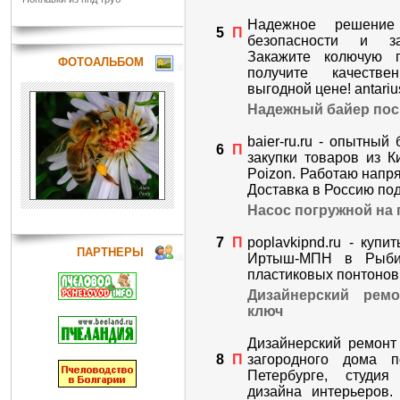
Надежное решение
5
П
безопасности и за
Закажите колючую 
ФОТОАЛЬБОМ
получите качеств
выгодной цене! antarius
Надежный байер пос
baier-ru.ru - опытный
6
П
закупки товаров из К
Poizon. Работаю напр
Доставка в Россию под 
Насос погружной на
7
П
poplavkipnd.ru - купи
ПАРТНЕРЫ
Иртыш-МПН в Рыбин
пластиковых понтонов 
Дизайнерский рем
ключ
Дизайнерский ремонт 
8
П
загородного дома 
Петербурге, студия
дизайна интерьеров.