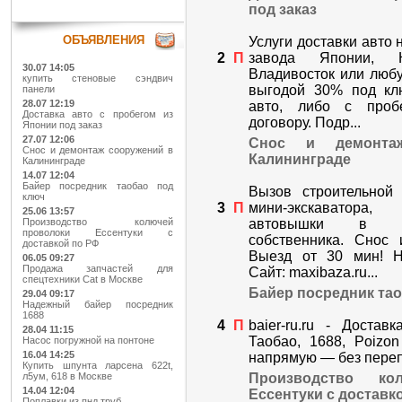
под заказ
ОБЪЯВЛЕНИЯ
Услуги доставки авто 
2
П
завода Японии, 
30.07 14:05
Владивосток или любу
купить стеновые сэндвич
выгодой 30% под клю
панели
28.07 12:19
авто, либо с проб
Доставка авто с пробегом из
договору. Подр...
Японии под заказ
27.07 12:06
Снос и демонта
Снос и демонтаж сооружений в
Калининграде
Калининграде
14.07 12:04
Байер посредник таобао под
Вызов строительной 
ключ
3
П
мини-экскаватора
25.06 13:57
автовышки в К
Производство колючей
проволоки Ессентуки с
собственника. Снос 
доставкой по РФ
Выезд от 30 мин! Н
06.05 09:27
Продажа запчастей для
Сайт: maxibaza.ru...
спецтехники Cat в Москве
Байер посредник тао
29.04 09:17
Надежный байер посредник
1688
4
П
baier-ru.ru - Достав
28.04 11:15
Таобао, 1688, Poizo
Насос погружной на понтоне
16.04 14:25
напрямую — без перепл
Купить шпунта ларсена 622t,
Производство ко
л5ум, 618 в Москве
14.04 12:04
Ессентуки с доставк
Поплавки из пнд труб