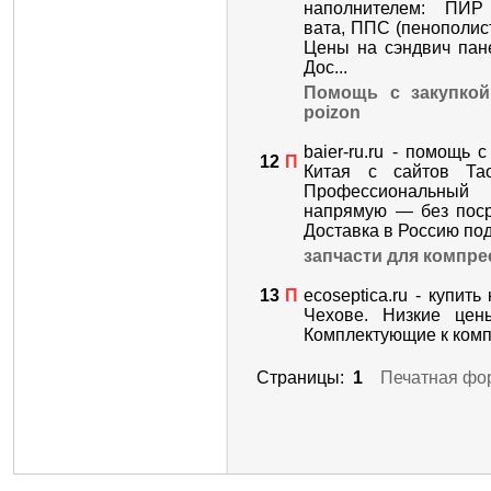
наполнителем: ПИР 
вата, ППС (пенополист
Цены на сэндвич пан
Дос...
Помощь с закупкой
poizon
baier-ru.ru - помощь 
12
П
Китая с сайтов Тао
Профессиональный
напрямую — без поср
Доставка в Россию под 
запчасти для компре
13
П
ecoseptica.ru - купит
Чехове. Низкие цен
Комплектующие к компр
Страницы:
1
Печатная фо