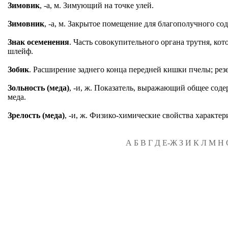
Зимовик
, -а, м. Зимующий на точке улей.
Зимовник
, -а, м. Закрытое помещение для благополучного с
Знак осеменения
. Часть совокупительного органа трутня, кот
шлейф.
Зобик
. Расширение заднего конца передней кишки пчелы; резе
Зольность (меда)
, -и, ж. Показатель, выражающий общее сод
меда.
Зрелость (меда)
, -и, ж. Физико-химические свойства характе
А
Б
В
Г
Д
Е-Ж
З
И
К
Л
М
Н