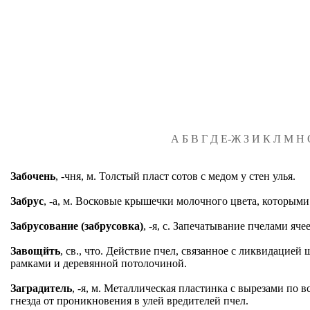
А
Б
В
Г
Д
Е-Ж
З
И
К
Л
М
Н
Забочень
, -чня, м. Толстый пласт сотов с медом у стен улья.
Забрус
, -а, м. Восковые крышечки молочного цвета, которым
Забрусование (забрусовка)
, -я, с. Запечатывание пчелами я
Завощйть
, св., что. Действие пчел, связанное с ликвидацие
рамками и деревянной потолочиной.
Заградитель
, -я, м. Металлическая пластинка с вырезами по 
гнезда от проникновения в улей вредителей пчел.