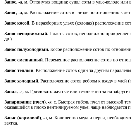
Занос
, -а, м. Оттянутая вощина; сушь; соты в улье-колоде или 
Занос
, -а, м. Расположение сотов в гнезде по отношению к лет
Занос косой
. В неразборных ульях (колодах) расположение сот
Занос неподвижный
. Пласты сотов, неподвижно прикрепленн
др.).
Занос полухолодный
. Косое расположение сотов по отношени
Занос смешанный
. Переменное расположение сотов по отнош
Занос теплый
. Расположение сотов один за другим параллельн
Занос холодный
. Расположение сотов ребром к входу в улей 
Запал
, -а, м. Грязновато-желтые или темные пятна на забрусе
Запаривание (пчел)
, -я, с. Быстрая гибель пчел от высокой 
оказавшейся в плохо вентилируемом улье; чаще наблюдается п
Запас (кормовой)
, -а, м. Количество меда и перги, необходи
взятка.