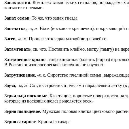
Запах матки
. Комплекс химических сигналов, порождаемых д
контакте с пчелами.
Запах семьи
. То же, что запах гнезда.
Запечатка
, -и, ж. Воск (восковые крышечки), покрывающий п
Засев
, -а, м. Процесс откладки маткой яиц в ячейки.
Затамговать
, св. что. Поставить клеймо, метку (тамгу) на д
Затемненное крыло
- инфекционная болезнь (вироз) взрослы
В России эпизоологическое состояние не изучено.
Затрутневение
, -я, с. Сиротство пчелиной семьи, выражающее
Зауза
, -ы, ж. Сот, выстроенный пчелами параллельно летку (в 
Зеркальца восковые
. Блестящие, пористые поверхности на т
которые из восковых желез выделяется воск.
Зерно пыльцевое
. Мужская половая клетка цветкового растен
Зерно сахарное
. Кристалл сахара.