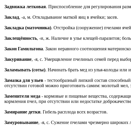
Задвижка летковая
. Приспособление для регулирования разм
Заклад
, -а, м. Откладывание маткой яиц в ячейки; засев.
Закладка (маточника)
. Отстройка (сооружение) пчелами яче
Заклещённость
, -и, ж. Наличие в улье клещей-паразитов; б
Закон Гамильтона
. Закон неравного соотношения материнско
Закуривание
, -я, с. Умерщвление пчелиных семей перед выбо
Заламывать (соты)
. Начинать брать мед из улья-колоды или и
Замазка для ульев
- тестообразный липкий состав способный
отсутствии готовой можно приготовить самим: молотый мел, 
Заменители меда
- кормовые и пищевые вещества, содержащие 
кормления пчел, при отсутствии или недостатке доброкачеств
Замирание детки
. Гибель расплода всех возрастов.
Замуровывание
, -я, с. Сужение пчелами чрезмерно широких 